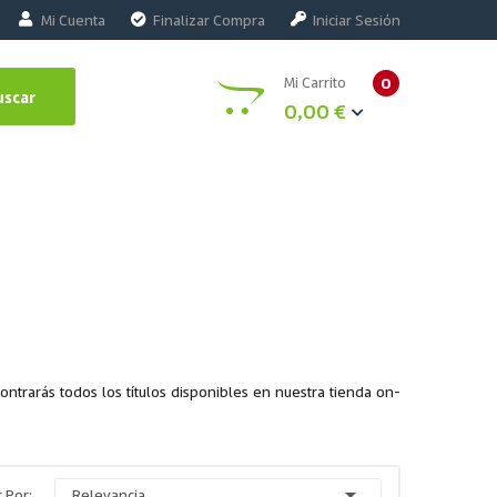
Mi Cuenta
Finalizar Compra
Iniciar Sesión
Mi Carrito
0
uscar
0,00 €
contrarás todos los títulos disponibles en nuestra tienda on-

 Por:
Relevancia