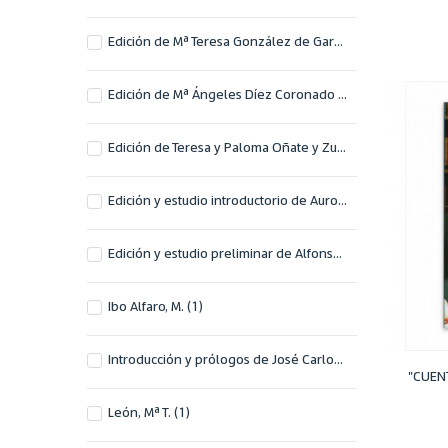
Edición de Mª Teresa González de Garay
(1)
Edición de Mª Ángeles Díez Coronado y Emilio Magaña Orúe
Edición de Teresa y Paloma Oñate y Zubía
(1)
Edición y estudio introductorio de Aurora Martínez Ezquerro y Ricardo Mora de Frutos
Edición y estudio preliminar de Alfonso Rubio
(1)
Ibo Alfaro, M.
(1)
Introducción y prólogos de José Carlos Canalda y Carlos Quintana
"CUEN
León, Mª T.
(1)