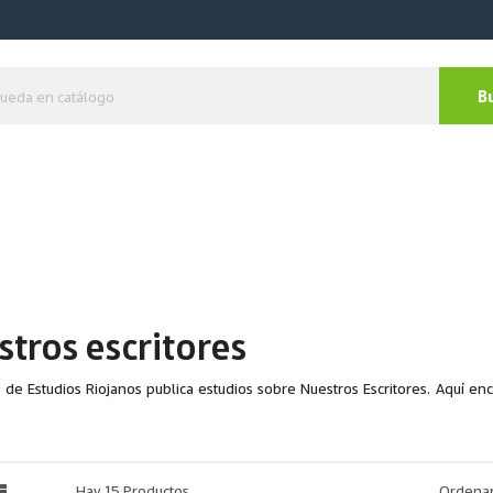
B
tros escritores
to de Estudios Riojanos publica estudios sobre Nuestros Escritores. Aquí en

Hay 15 Productos.
Ordenar