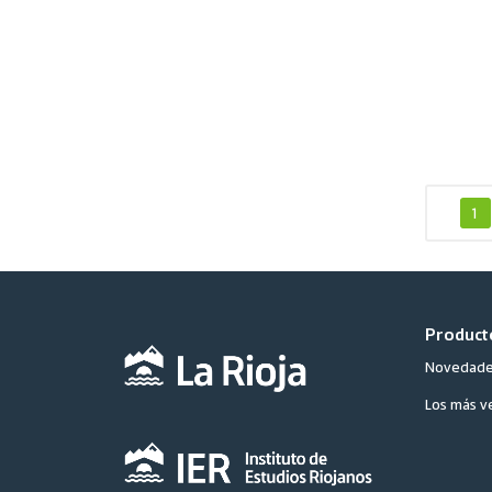
1
Product
Novedad
Los más v