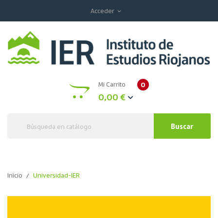
Acceder
expand_more
Mi Carrito
0
0,00 €
Buscar
Inicio
Universidad-IER