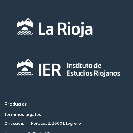
keyboard_arrow_down
Productos
keyboard_arrow_down
Términos legales
Dirección:
Portales, 2, 26001, Logroño