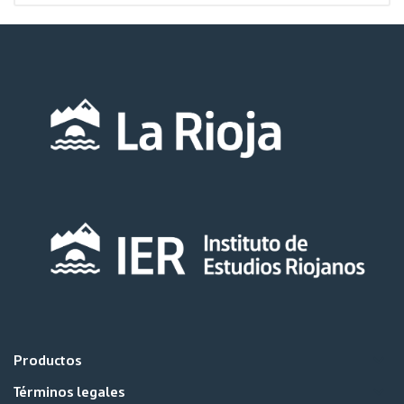
keyboard_arrow_down
Productos
keyboard_arrow_down
Términos legales